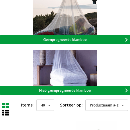
Geïmpregneerde klamboe
Niet-geïmpregneerde klamboe
Items:
Sorteer op:
40
Productnaam a-z